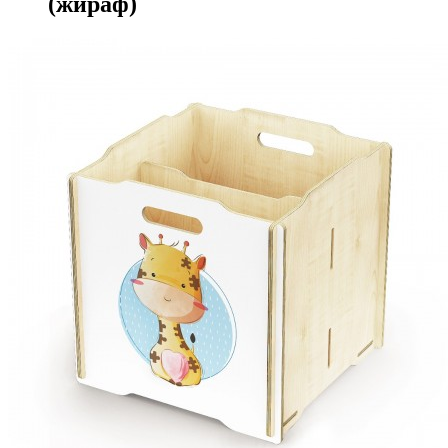
(жираф)